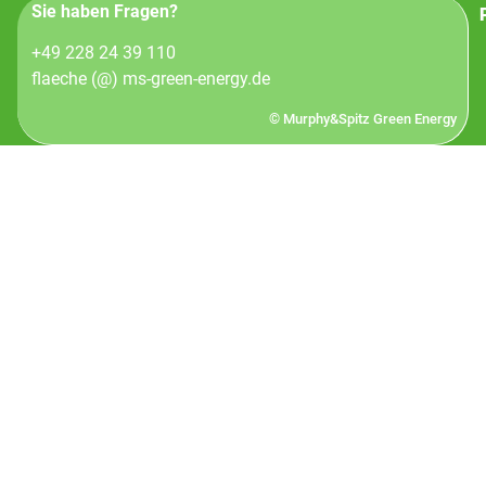
Sie haben Fragen?
+49 228 24 39 110
flaeche (@) ms-green-energy.de
© Murphy&Spitz Green Energy