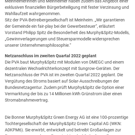
Meinheimerinnen und Meinheimer haben zudem das Angebot einer
exklusiven finanziellen Bürgerbeteiligung mit fester Verzinsung und
Wahllaufzeit wahrgenommen.
Sitz der PVA-Betreibergesellschaft ist Meinheim. „Wir garantieren
der Gemeinde ein fair-play bei der Gewerbesteuer“, erläutert
Vorstand Philipp Spitz die Besonderheit des Murphy&Spitz-Modells,
„Gewinnverlagerungen und Steuersparmodelle widersprechen
unserer Unternehmensphilosophie.“
Netzanschluss im zweiten Quartal 2022 geplant
Die PVA baut Murphy&Spitz mit Modulen von DMEGC und einem
dezentralen Wechselrichterkonzept mit Sungrow-Geräten. Der
Netzanschluss der PVA ist im zweiten Quartal 2022 geplant. Die
Vergütung des Stroms basiert auf Solar-Ausschreibungen der
Bundesnetzagentur. Zudem prüft Murphy&Spitz die Option einer
Vermarktung der bis zu 14 Millionen kWh Grünstrom über einen
Stromabnahmevertrag.
Die Bonner Murphy&Spitz Green Energy AG ist eine 100-prozentige
Tochtergesellschaft der Murphy&Spitz Green Capital AG (WKN:
A0KPM6). Sie erwirbt, entwickelt und betreibt Großanlagen zur